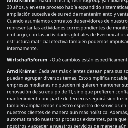
Arnd Krämer
: Hasta la fecha, Technogroup ya había e
30 años, y en este proceso había expandido sistemática
ampliación sucesiva de su red de mantenimiento y venta
Cuando asumíamos contratos de servidores de nuestros 
representar las actividades correspondientes de monitor
embargo, con las actividades globales de Evernex ahora
estructura matricial efectiva también podemos impulsa
internamente.
Wirtschaftsforum
: ¿Qué cambios están específicament
Arnd Krämer
: Cada vez más clientes desean para sus s
puedan agrupar diversos temas. Esto simplifica notablem
empresas medianas no pueden ni quieren mantener sus
renovación de su equipo de TI, sino que prefieren confia
mantenimiento por parte de terceros seguirá siendo si
también ampliaremos nuestro espectro de servicios en 
nuestros clientes de manera aún más holística. Además,
automatizando nuestros procesos existentes, para que 
nosotros y acceder a nuestros servicios de manera aún 