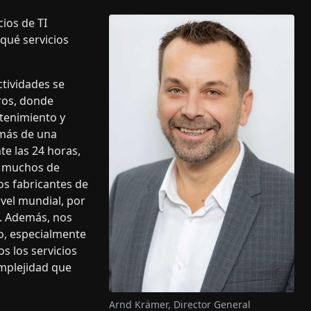
cios de TI
qué servicios
ctividades se
ros, donde
tenimiento y
emás de una
te las 24 horas,
e muchos de
os fabricantes de
vel mundial, por
o. Además, nos
o, especialmente
s los servicios
mplejidad que
Arnd Krämer, Director General