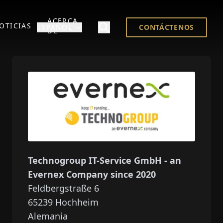
ACERCA
OTICIAS
ESPAÑOL
CONTÁCTENOS
DE
Technogroup IT-Service GmbH - an
Evernex Company since 2020
Feldbergstraße 6
65239
Hochheim
Alemania