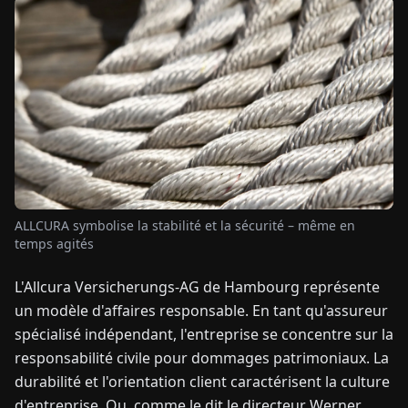
TUALITÉS
À
PROPOS
EN
DE
FR
ES
IT
NL
PL
HU
ALLCURA symbolise la stabilité et la sécurité – même en
CONTACTEZ-
temps agités
NOUS
L'Allcura Versicherungs-AG de Hambourg représente
un modèle d'affaires responsable. En tant qu'assureur
spécialisé indépendant, l'entreprise se concentre sur la
responsabilité civile pour dommages patrimoniaux. La
durabilité et l'orientation client caractérisent la culture
d'entreprise. Ou, comme le dit le directeur Werner