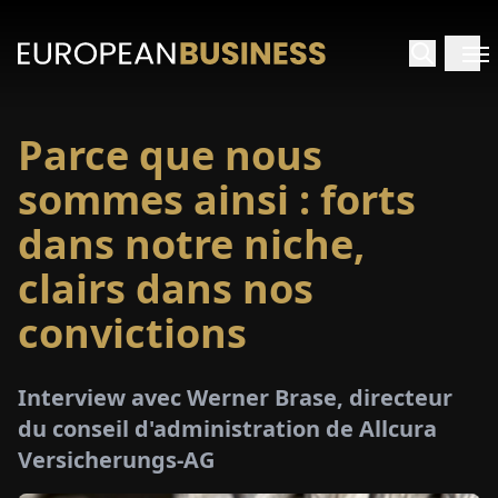
Parce que nous
ACCUEIL
sommes ainsi : forts
TRETIENS
dans notre niche,
clairs dans nos
PERÇUS
convictions
PÉCIAUX
Interview avec Werner Brase, directeur
E-
du conseil d'administration de Allcura
PAPIER
Versicherungs-AG
SALONS