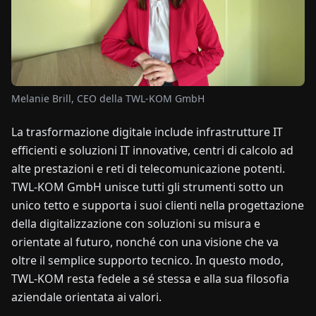
NOTIZIE
CHI
SIAMO
Melanie Brill, CEO della TWL-KOM GmbH
La trasformazione digitale include infrastrutture IT
EN
DE
FR
ES
IT
NL
PL
HU
efficienti e soluzioni IT innovative, centri di calcolo ad
alte prestazioni e reti di telecomunicazione potenti.
CONTATTACI
TWL-KOM GmbH unisce tutti gli strumenti sotto un
unico tetto e supporta i suoi clienti nella progettazione
della digitalizzazione con soluzioni su misura e
orientate al futuro, nonché con una visione che va
oltre il semplice supporto tecnico. In questo modo,
TWL-KOM resta fedele a sé stessa e alla sua filosofia
aziendale orientata ai valori.