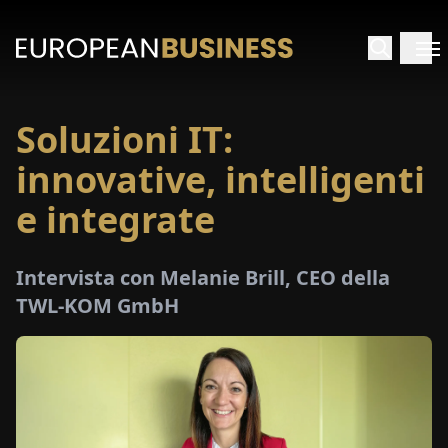
Soluzioni IT:
HOME
innovative, intelligenti
TERVISTE
e integrate
FONDIMENTI
Intervista con Melanie Brill, CEO della
TWL-KOM GmbH
PECIALI
E-
PAPER
FIERE