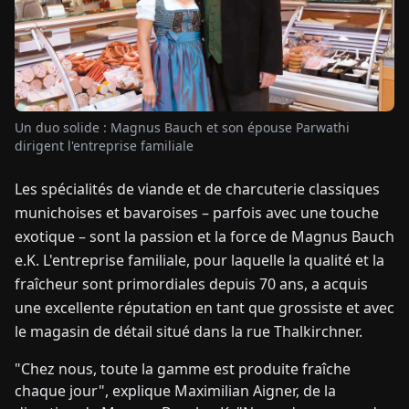
TUALITÉS
À
PROPOS
Un duo solide : Magnus Bauch et son épouse Parwathi
dirigent l'entreprise familiale
EN
DE
FR
ES
IT
NL
PL
HU
Les spécialités de viande et de charcuterie classiques
munichoises et bavaroises – parfois avec une touche
exotique – sont la passion et la force de Magnus Bauch
CONTACTEZ-
NOUS
e.K. L'entreprise familiale, pour laquelle la qualité et la
fraîcheur sont primordiales depuis 70 ans, a acquis
une excellente réputation en tant que grossiste et avec
le magasin de détail situé dans la rue Thalkirchner.
"Chez nous, toute la gamme est produite fraîche
chaque jour", explique Maximilian Aigner, de la