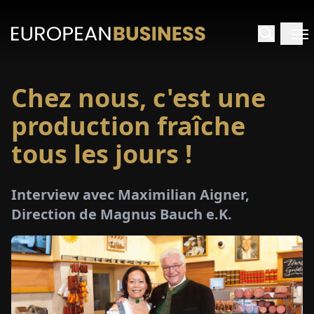
Chez nous, c'est une
ACCUEIL
production fraîche
TRETIENS
tous les jours !
PERÇUS
Interview avec Maximilian Aigner,
Direction de Magnus Bauch e.K.
PÉCIAUX
E-
PAPIER
SALONS